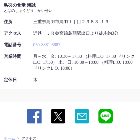
鳥羽の食堂 海誠
三重県鳥羽市鳥羽１丁目２３８３-１３
とばのしょくどう かいせい
https://tobanosyokudoukaisei.owst.jp/map
住所
三重県鳥羽市鳥羽１丁目２３８３-１３
お店情報をコピー
アクセス
近鉄，ＪＲ参宮線鳥羽駅出口より徒歩約3分
電話番号
050-8881-6687
営業時間
月～水、金: 10:30～17:30 （料理L.O. 17:30 ドリンク
L.O. 17:30） 土、日: 10:30～18:00 （料理L.O. 18:00
ドリンクL.O. 18:00）
閉じる
定休日
木
ホーム
アクセス