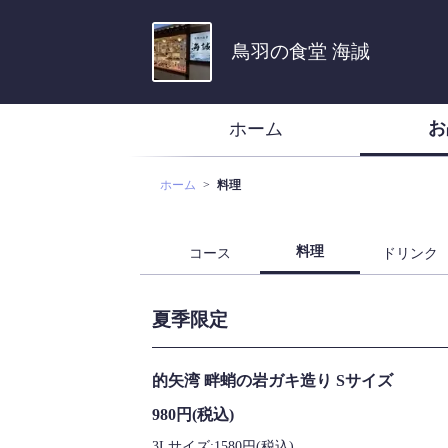
鳥羽の食堂 海誠
お
ホーム
ホーム
料理
料理
コース
ドリンク
夏季限定
的矢湾 畔蛸の岩ガキ造り Sサイズ
980円
(税込)
3Lサイズ:1580円(税込)